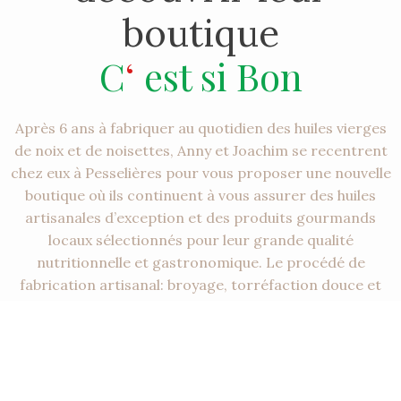
boutique
C
‘
est si Bon
Après 6 ans à fabriquer au quotidien des huiles vierges
de noix et de noisettes, Anny et Joachim se recentrent
chez eux à Pesselières pour vous proposer une nouvelle
boutique où ils continuent à vous assurer des huiles
artisanales d’exception et des produits gourmands
locaux sélectionnés pour leur grande qualité
nutritionnelle et gastronomique. Le procédé de
fabrication artisanal: broyage, torréfaction douce et
extraction entièrement mécanique ainsi que la même
recette, président, toujours aujourd’hui, aux huiles de
noix et de noisettes proposées par l’entreprise Moulin
de Pesselières. L’achat d’une nouvelle presse leur
permet aujourd’hui d’élaborer une nouvelle gamme